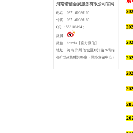
河南诺信会展服务有限公司官网
2
电话：0371-60986160
传真：0371-60986160
2
QQ ：553108194；
微博：
2
微信：hnnxhz【官方微信】
地址：河南.郑州.管城区郑汴路76号绿
都广场A栋8楼806室（网络营销中心）
2
2
2
2
2